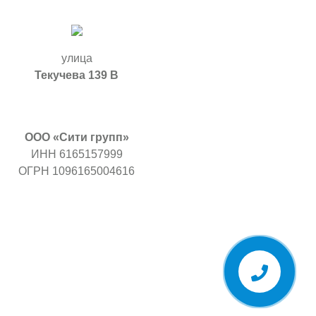
улица
Текучева 139 В
ООО «Сити групп»
ИНН 6165157999
ОГРН 1096165004616
Обратная
связь